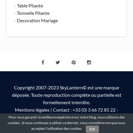
-
Table Pliante
-
Tonnelle Pliante
-
Decoration Mariage
Copyright 2007-2023 SkyLantern© est une marque
déposée. Toute reproduction complète ou partielle est
formellement interdite.
Mentions légales
| Contact : +33 (0) 3 66 72 85 22 -
info@skylantern.fr
Pour vous garantir la meilleure expérience sur notre blog, nous utilisons des
cookies . Si vous continuez à utiliser ce dernier, nous considérerons que vous
acceptez l'utilisation des cookies.
OK