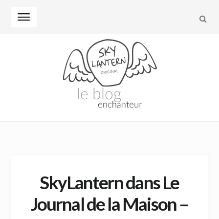
REC
Skip to navigation
Skip to content
SkyLantern dans Le
Journal de la Maison –