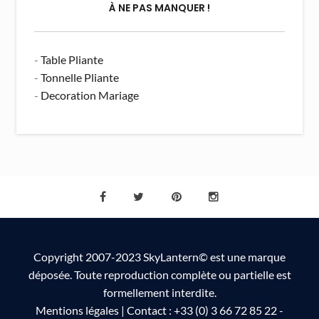
À NE PAS MANQUER !
-
Table Pliante
-
Tonnelle Pliante
-
Decoration Mariage
Copyright 2007-2023 SkyLantern© est une marque
déposée. Toute reproduction complète ou partielle est
formellement interdite.
Mentions légales
| Contact : +33 (0) 3 66 72 85 22 -