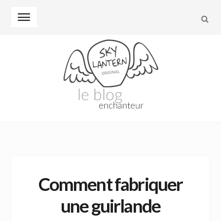
REC
Skip to navigation
Skip to content
Comment fabriquer
une guirlande