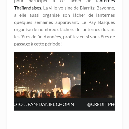
pour participer à ce lâcher de
lanternes
Thaïlandaises
. La ville voisine de Biarritz, Bayonne,
a elle aussi organisé son lâcher de lanternes
quelques semaines auparavant. Le Pay Basques
organise de nombreux lâchers de lanternes durant
les fêtes de fin d’années, profitez en si vous êtes de
passage à cette période !
PIN
@CREDIT PHOTO : JEAN-DANIEL CHOPIN
@C