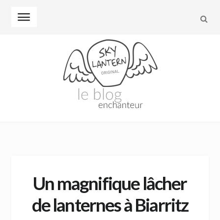
REC
Skip to navigation
Skip to content
Un magnifique lâcher
de lanternes à Biarritz