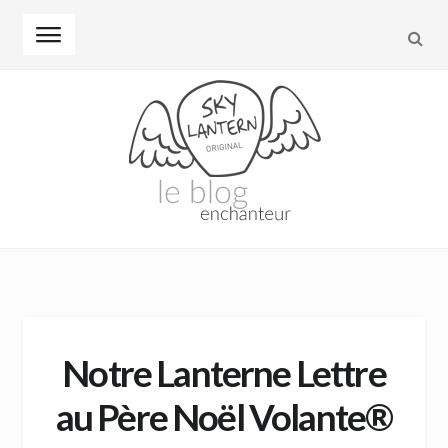
REC
Skip to navigation
Skip to content
Notre Lanterne Lettre
au Père Noël Volante®