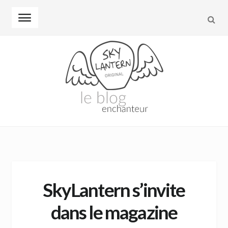
REC
Skip to navigation
Skip to content
SkyLantern s’invite
dans le magazine