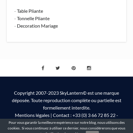
-
Table Pliante
-
Tonnelle Pliante
-
Decoration Mariage
Copyright 2007-2023 SkyLantern© est une marque
déposée. Toute reproduction complète ou partielle est
formellement interdite.
Mentions légales
| Contact : +33 (0) 3 66 72 85 22 -
info@skylantern.fr
Pour vous garantir la meilleure expérience sur notre blog, nous utilisons des
cookies . Si vous continuez à utiliser ce dernier, nous considérerons que vous