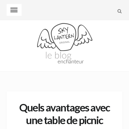
REC
Skip to navigation
Skip to content
Quels avantages avec
une table de picnic