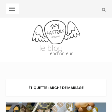
REC
Skip to navigation
Skip to content
ÉTIQUETTE : ARCHE DE MARIAGE