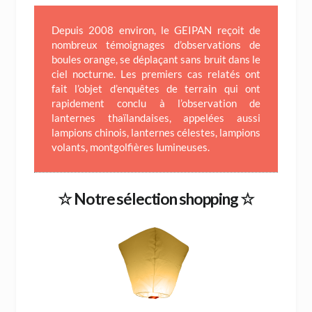
Depuis 2008 environ, le GEIPAN reçoit de
nombreux témoignages d’observations de
boules orange, se déplaçant sans bruit dans le
ciel nocturne. Les premiers cas relatés ont
fait l’objet d’enquêtes de terrain qui ont
rapidement conclu à l’observation de
lanternes thaïlandaises, appelées aussi
lampions chinois, lanternes célestes, lampions
volants, montgolfières lumineuses.
☆ Notre sélection shopping ☆