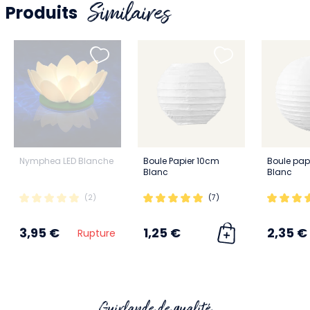
Similaires
Produits
Nymphea LED Blanche
Boule Papier 10cm
Boule pap
Blanc
Blanc
(2)
(7)
3,95 €
1,25 €
2,35 €
Rupture
Guirlande de qualité