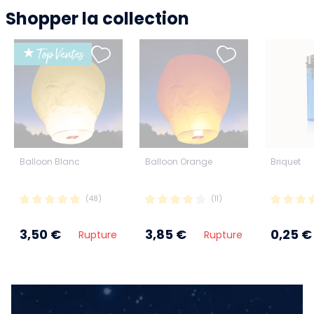
Shopper la collection
★ Top Ventes
Balloon Blanc
Balloon Orange
Briquet
(48)
(11)
3,50 €
3,85 €
0,25 €
Rupture
Rupture