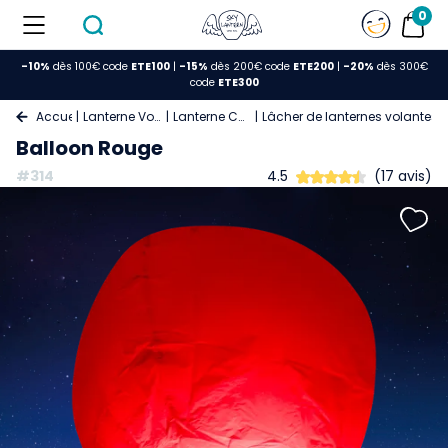
0
-10%
dès 100€ code
ETE100
|
-15%
dès 200€ code
ETE200
|
-20%
dès 300€
code
ETE300
Accueil
Lanterne Volante
Lanterne Celeste
Lâcher de lanternes volantes 
Balloon Rouge
#314
4.5
(17 avis)