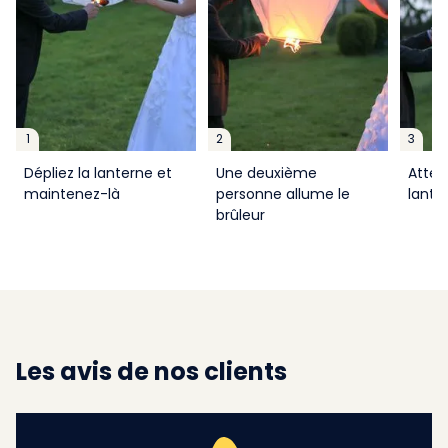
1
2
3
Dépliez la lanterne et
Une deuxième
Atten
maintenez-là
personne allume le
lante
brûleur
Les avis de nos clients