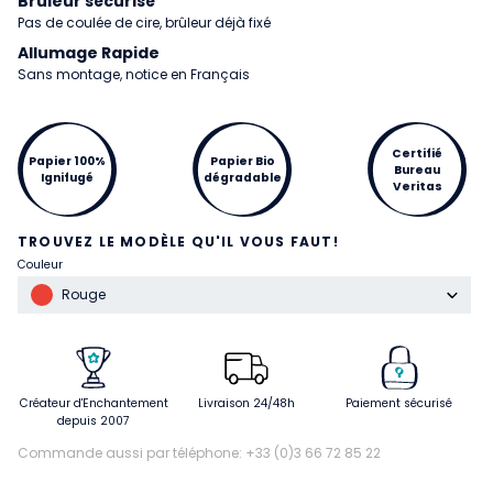
Brûleur sécurisé
Pas de coulée de cire, brûleur déjà fixé
Allumage Rapide
Sans montage, notice en Français
Certifié
Papier 100%
Papier Bio
Bureau
Ignifugé
dégradable
Veritas
TROUVEZ LE MODÈLE QU'IL VOUS FAUT!
Couleur
Rouge
Créateur d'Enchantement
Livraison 24/48h
Paiement sécurisé
depuis 2007
Commande aussi par téléphone: +33 (0)3 66 72 85 22