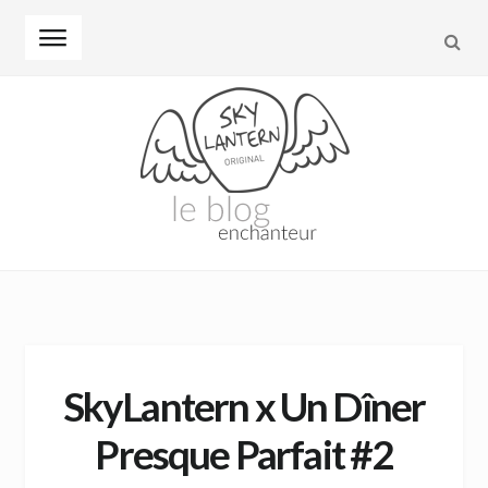
REC
Skip to navigation
Skip to content
SkyLantern x Un Dîner
Presque Parfait #2