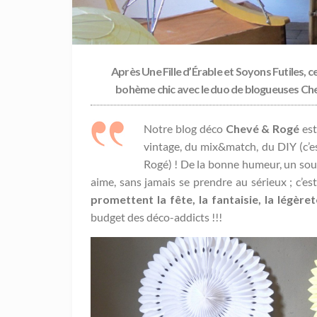
Après
Une Fille d’Érable
et
Soyons Futiles
, 
bohème chic avec le duo de blogueuses Che
Notre blog déco
Chevé & Rogé
est
vintage, du mix&match, du DIY (c’est
Rogé) ! De la bonne humeur, un sou
aime, sans jamais se prendre au sérieux ; c’
promettent la fête, la fantaisie, la légèr
budget des déco-addicts !!!