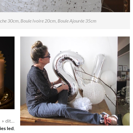
nche 30cm
,
Boule Ivoire 20cm
,
Boule Ajourée 35cm
c » dit…
es led
,