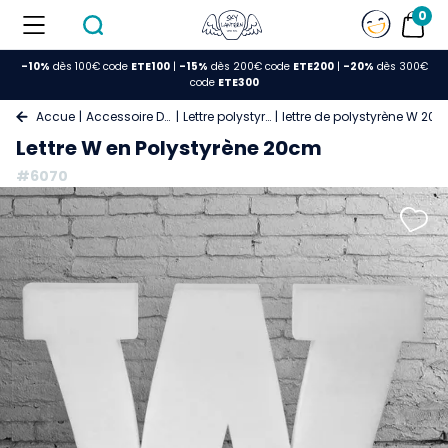
0
-10%
dès 100€ code
ETE100
|
-15%
dès 200€ code
ETE200
|
-20%
dès 300€
code
ETE300
Accueil
Accessoire Deco
Lettre polystyrène
lettre de polystyrène W 20
Lettre W en Polystyrène 20cm
#6070