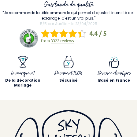
Guirlande de qualité
"Je recommande la télécommande qui permet d ajuster l intensité de l
éclairage. C'est un vrai plus."
5/5 par Aurélie - le 23/04/2025
4.4 / 5
from
3322 reviews
La marque n1
Paiement 100%
Service client pro
De la décoration
Sécurisé
Basé en France
Mariage