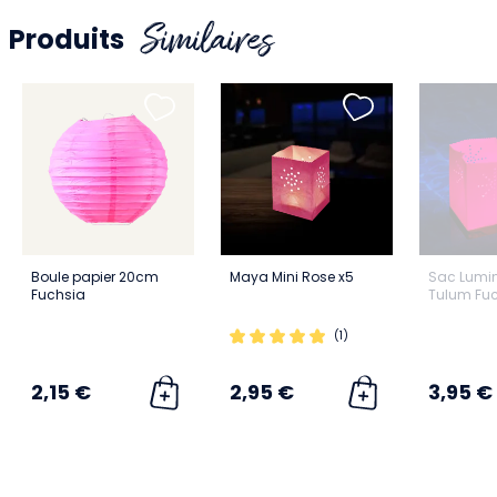
Similaires
Produits
Boule papier 20cm
Maya Mini Rose x5
Sac Lumin
Fuchsia
Tulum Fuc
(1)
2,15 €
2,95 €
3,95 €