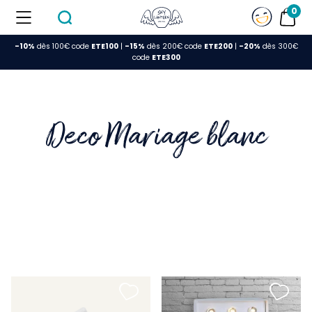
0
-10%
dès 100€ code
ETE100
|
-15%
dès 200€ code
ETE200
|
-20%
dès 300€
FERMER
code
ETE300
Deco Mariage blanc