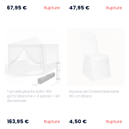
67,95 €
47,95 €
Rupture
Rupture
Tonnelle pliante 3x3m 160
Housse de Chaise Extensible
g/m2 Blanche + 4 parois + Kit
90 cm Blanc
de Lestage
163,95 €
4,50 €
Rupture
Rupture