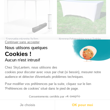
Tonnelle pliante 3x3m
Nappe Extensible pour Table
160g/m2 Blanche
180x74 Blanc
(1)
99,95 €
19,95 €
Rupture
Rupture