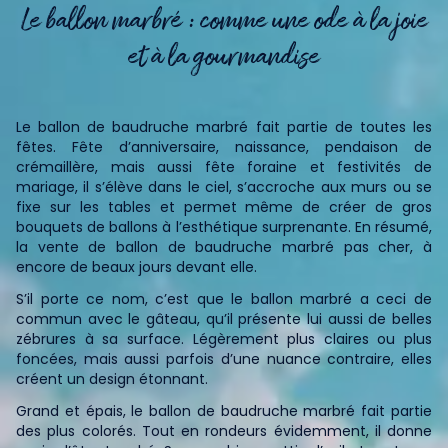
Le ballon marbré : comme une ode à la joie
et à la gourmandise
Le ballon de baudruche marbré fait partie de toutes les
fêtes. Fête d’anniversaire, naissance, pendaison de
crémaillère, mais aussi fête foraine et festivités de
mariage, il s’élève dans le ciel, s’accroche aux murs ou se
fixe sur les tables et permet même de créer de gros
bouquets de ballons à l’esthétique surprenante. En résumé,
la vente de ballon de baudruche marbré pas cher, à
encore de beaux jours devant elle.
S’il porte ce nom, c’est que le ballon marbré a ceci de
commun avec le gâteau, qu’il présente lui aussi de belles
zébrures à sa surface. Légèrement plus claires ou plus
foncées, mais aussi parfois d’une nuance contraire, elles
créent un design étonnant.
Grand et épais, le ballon de baudruche marbré fait partie
des plus colorés. Tout en rondeurs évidemment, il donne