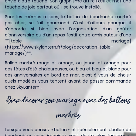
envie d’être touché. Son graphisme attire l’œil et met une
touche de joie partout où il se trouve installé.
Pour les mêmes raisons, le ballon de baudruche marbré
pas cher, se fait gourmand. C’est d’ailleurs pourquoi il
s’accorde si bien avec l’organisation d’un goûter
d’anniversaire ou d’un repas festif entre amis autour d'une
**[table mariage]
(https://www.skylantern.fr/blog/decoration-table-
mariage/)**.
Ballon marbré rouge et orange, ou jaune et orange pour
des fêtes d’été chaleureuses, ou bleu et bleu et blanc pour
des anniversaires en bord de mer, c’est à vous de choisir
quels modèles vous tentent avant de passer commande
chez SkyLantern !
Bien décorer son mariage avec des ballons
marbrés
Lorsque vous pensez « ballon » et spécialement « ballon de
baudruche », vous imaginez sans doute plus facilement