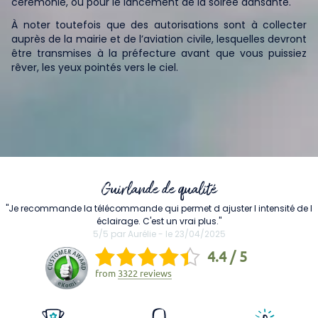
cérémonie, ou pour le lancement de la soirée dansante.
À noter toutefois que des autorisations sont à collecter
auprès de la mairie et de l’aviation civile, lesquelles devront
être transmises à la préfecture avant que vous puissiez
rêver, les yeux pointés vers le ciel.
Guirlande de qualité
"Je recommande la télécommande qui permet d ajuster l intensité de l
éclairage. C'est un vrai plus."
5/5 par Aurélie - le 23/04/2025
4.4 / 5
from
3322 reviews