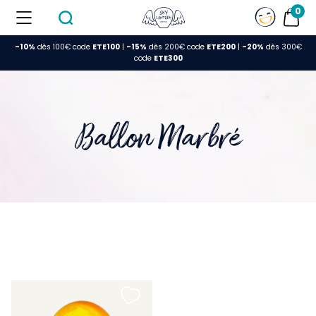
0
-10%
dès 100€ code
ETE100
|
-15%
dès 200€ code
ETE200
|
-20%
dès 300€
FERMER
code
ETE300
Ballon Marbré