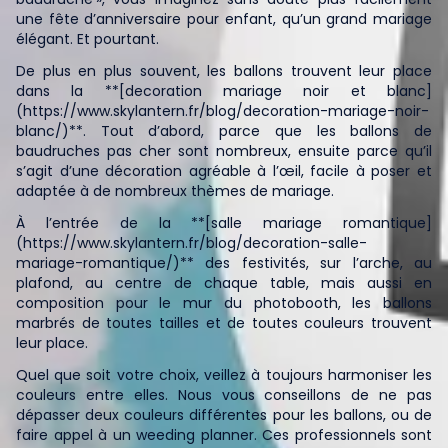
une fête d’anniversaire pour enfant, qu’un grand mariage
élégant. Et pourtant.
De plus en plus souvent, les ballons trouvent leur place
dans la **[decoration mariage noir et blanc]
(https://www.skylantern.fr/blog/decoration-mariage-noir-
blanc/)**. Tout d’abord, parce que les ballons de
baudruches pas cher sont nombreux, ensuite parce qu’il
s’agit d’une décoration agréable à l’œil, facile à poser et
adaptée à de nombreux thèmes de mariage.
À l’entrée de la **[salle mariage romantique]
(https://www.skylantern.fr/blog/decoration-salle-
mariage-romantique/)** des festivités, sur l’arche, au
plafond, au centre de chaque table, mais aussi en
composition pour le mur du photobooth, les ballons
marbrés de toutes tailles et de toutes couleurs trouvent
leur place.
Quel que soit votre choix, veillez à toujours harmoniser les
couleurs entre elles. Nous vous conseillons de ne pas
dépasser deux couleurs différentes pour les ballons, ou de
faire appel à un weeding planner. Ces professionnels sont