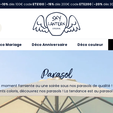
-10%
dès 100€ code
ETE100
|
-15%
dès 200€ code
ETE200
|
-20%
dès 3
co Mariage
Déco Anniversaire
Déco couleur
Parasol
 moment farniente ou une soirée sous nos parasols de qualité !
ents coloris, découvrez nos parasols ! La tendance est au parasol 