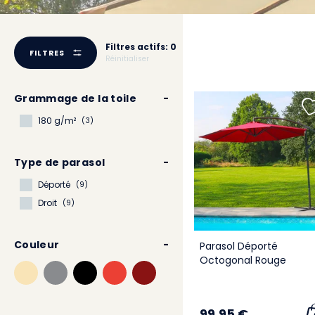
Filtres actifs: 0
FILTRES
Réinitialiser
Grammage de la toile
-
180 g/m²
(3)
Type de parasol
-
Déporté
(9)
Droit
(9)
Couleur
-
Parasol Déporté
Octogonal Rouge
99,95 €