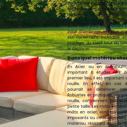
également parfait installé ent
est facilement orientable afi
rayons du Soleil. Le parasol déporté, quant-à-lui, est en
général de plus grande taille
donc idéal pour les grandes t
zone d'ombrage est plus impo
est facilement inclinable 
protéger du soleil tout au lon
le déplacer.
Dans quel matériau chois
En Acier ou en Aluminium
important à étudier lors d
premier lieu, il est important 
rouille. En effet, en cas d
pourrait se détériorer r
Robustes et pratiques, les par
rouille, conviennent parfai
petite taille. Les mâts en alu
mâts en acier, sont conseillé
imposants ou ceux déportés. 
matériau résistant et anti-rou