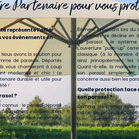
re Partenaire pour vous prot
té représente l’allié
Élément important lors du c
d’ouverture se décline en 
us vos événements en
du parasol : le système 
L'ouverture "push-up" correspond à l'ouve
 Nous avons la solution pour
classique (à la manière d’
amme de parasols. Déportés
ainsi principalement les 
 ils vous charmeront à coup
Quant-à-elle, la manivelle
iant modernité et chic ! Le
son parasol simplement,
tenaire durable et utile pour
concerne aussi bien les para
été !
Quelle protection face 
asol ?
son parasol ?
l connus : le parasol déporté
Comme les crèmes solaires,
s et quasiment indispensables
indice de protection contre
dèles présentent néanmoins
donc vivement conseillé
 parasol droit est le modèle
protégé à ces fameux rayo
Principalement utilisé pour
meilleure protection sola
tral, le parasol droit est
durée de vie pour votre