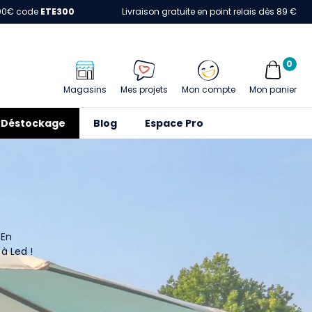
00€ code
ETE300
Livraison gratuite en point relais dès 89 €
0
Magasins
Mes projets
Mon compte
Mon panier
Déstockage
Blog
Espace Pro
 En
à Led !