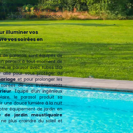
 longtemps. Pour information,
ipés d’un indice UPF minimum
us assurant une protection
r illuminer vos
re vos soirées en
us de parasols sont équipés de
 son parasol à tout moment de
iné, le parasol avec tubes LED
r allié pour vous protéger du
mariage
et pour prolonger les
es soirées de vos événements
rieur
. Équipé d’un ingénieux
laire, le parasol produit sa
ir une douce lumière à la nuit
otre équipement de jardin en
e de jardin moustiquaire
ne plus craindre du soleil et