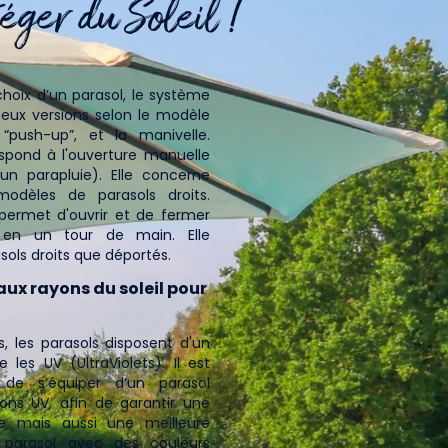
éger du Soleil !
hoix d’un parasol, le système
deux versions selon le modèle
“push-up”, et la manivelle.
rture manuelle
un parapluie). Elle concerne
modèles de parasols droits.
 permet d'ouvrir et de fermer
 en un tour de main. Elle
sols droits que déportés.
aux rayons du soleil pour
 les parasols disposent d'un
 les UV (UltraViolets). Il est
 de s’équiper d’un parasol
ns UV, afin de garantir une
ire mais aussi une meilleure
 parasol avec des couleurs