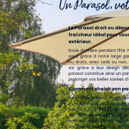
Un Parasol, vot
Le Parasol droit ou dépor
fraîcheur idéal pour to
extérieur.
Envie d’ombre pendant l’Été ?
vous grâce à notre large g
ou droits, avec Leds ou non,
sûr grâce à leur design all
parasol constitue ainsi un par
prolonger vos belles soirées d'
Comment choisir son par
Il existe deux types de paraso
et le parasol droit. Pratique
pendant l’été, ces deux mo
des différences certaines. Le
emblématique connu de tous. 
les tables avec un trou cen