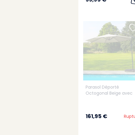
Parasol Déporté
Octogonal Beige avec
dalle lestage incluse
161,95 €
Rupt