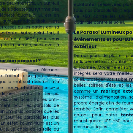
re deux transats. En outre, il
éclatantes préservées plus
n de s’adapter au rythme des
tous nos parasols sont équ
de +50 contre les UV, vo
 que le modèle droit. Il est
optimale contre le Soleil.
errasses ou les patios car sa
Le Parasol Lumineux pou
rtante. Autre point fort, il
et tourne à 360° pour vous
événements et poursuiv
g de la journée, sans avoir à
extérieur
De nos jours, de plus en pl
ir son parasol ?
Leds permettant d’utiliser
la journée. Moderne et raff
, le mât est un élément
intégrés sera votre meilleu
e l’achat d’un parasol. En
soleil, protéger vos
table 
que le mât soit résistant à la
belles soirées d'été et l
e non-protection, celui-ci
comme un
mariage exte
apidement avec le temps.
système d’alimentation so
asols en acier, traités anti-
propre énergie afin de fourn
tement pour les parasols de
tombée. Enfin, compléter v
minium, plus robustes que les
optant pour notre
tent
s pour les parasols les plus
moustiquaire UPF +50 pour 
En effet, l’aluminium est un
des moustiques !
ille. Le choix de la toile du