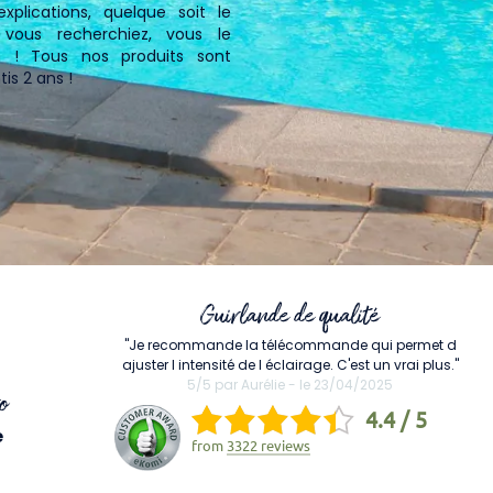
xplications, quelque soit le
vous recherchiez, vous le
n ! Tous nos produits sont
is 2 ans !
Guirlande de qualité
"Je recommande la télécommande qui permet d
ajuster l intensité de l éclairage. C'est un vrai plus."
5/5 par Aurélie - le 23/04/2025
o
4.4 / 5
e
from
3322 reviews