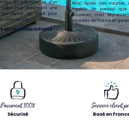
tant. En polyester et d’un
Ainsi, après ces courtes e
oiles vous assureront une
modèle de parasol que 
 les rayons du soleil pour
trouverez chez SkyLanter
ur bien au frais !
expédiés de France et garant
e est le mieux adapté
Paiement 100%
Service client pr
Sécurisé
Basé en Franc