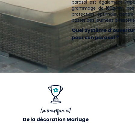
parasol est également impor
grammage de 180g/m², nos t
protection optimale contre
passer des journées à l’extérie
Quel Système d’ouvertur
pour son parasol ?
La marque n1
De la décoration Mariage