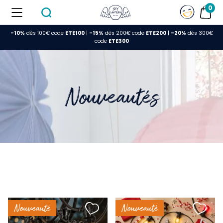
0
-10%
dès 100€ code
ETE100
|
-15%
dès 200€ code
ETE200
|
-20%
dès 300€
FERMER
code
ETE300
Nouveautés
Nouveauté
Nouveauté