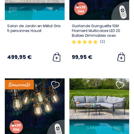
Salon de Jardin en Métal Gris
Guirlande Guinguette 10M
5 personnes Houat
Filament Multicolore LED 20
Bulbes Dimmables avec
variateur et télécommande
(2)
499,95 €
99,95 €
Nouveauté