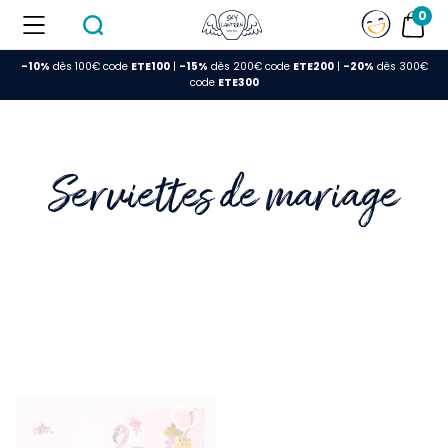
0
-10%
dès 100€ code
ETE100
|
-15%
dès 200€ code
ETE200
|
-20%
dès 300€
FERMER
code
ETE300
Serviettes de mariage