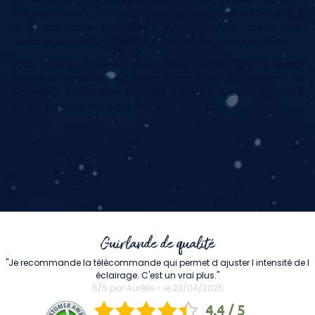
d’une référence en vente dans ce rayon, n’hésitez pas à
nous contacter par email. Vous pouvez aussi nous
téléphoner pour en savoir davantage sur une référence.
Vous pourrez ensuite valider votre panier d’achat rempli
avec des serviettes de table de mariage, en profitant du
paiement totalement sécurisé (avec une carte bancaire
ou via votre compte PayPal.
"
Guirlande de qualité
"Je recommande la télécommande qui permet d ajuster l intensité de l
éclairage. C'est un vrai plus."
5/5 par Aurélie - le 23/04/2025
4.4 / 5