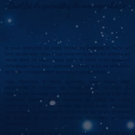
Quel lot de serviettes de mariage choisir
?
"
Si vous cherchez de jolies serviettes, jetables et avec un
tarif accessible, nous vous recommandons les articles en
vente dans ce rayon. Vous aurez le choix entre plusieurs
références. Nous vous aiderons à choisir le lot de serviettes
de table correspondant le mieux à vos attentes !
Pour répondre à cette question, vous devez déjà
déterminer le nombre de serviettes, en fonction du
nombre de convives. Les couleurs, les motifs et le style des
imprimés doivent aussi répondre au cadre de votre
cérémonie. Que vous aimiez les ambiances exotique,
romantique ou champêtre, vous aurez de fortes chances
de trouver un lot de serviettes répondant à cette
thématique.
Par ailleurs, vous serez attentif à la matière et à la qualité.