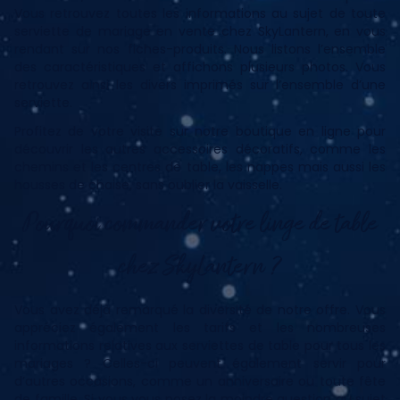
Vous retrouvez toutes les informations au sujet de toute
serviette de mariage en vente chez SkyLantern, en vous
rendant sur nos fiches-produits. Nous listons l’ensemble
des caractéristiques et affichons plusieurs photos. Vous
retrouvez ainsi les divers imprimés sur l’ensemble d’une
serviette.
Profitez de votre visite sur notre boutique en ligne pour
découvrir les autres accessoires décoratifs, comme les
chemins et les centres de table, les nappes mais aussi les
housses de chaise, sans oublier la vaisselle.
Pourquoi commander votre linge de table
chez SkyLantern ?
Vous avez déjà remarqué la diversité de notre offre. Vous
appréciez également les tarifs et les nombreuses
informations relatives aux serviettes de table pour tous les
mariages ? Celles-ci peuvent également servir pour
d’autres occasions, comme un anniversaire ou toute fête
de famille. Si vous vous posez la moindre question au sujet