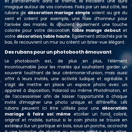
et parfaitement dans le thème, ils installent une aura
magique autour de vos convives. Fixés par un seul côté, les
rubans de
décoration mariage simple
volent au gré du
vent et créent par exemple, une haie d’honneur pour
l’arrivée des mariés. Ils ajoutent également une touche
colorée pour votre décoration
table mange debout
et
votre
décoration table haute
. Également attachés par le
bas, ils recouvrent un mur ou créent un brise-vue élégant.
Des rubans pour un photobooth émouvant
Le photobooth est, de plus en plus, l’élément
incontournable pour les mariés qui souhaitent garder un
souvenir touchant de leur cérémonie d’union, mais aussi
offrir à leurs invités, une activité ludique et agréable. Il
s’agit de mettre en place un espace photo avec un
appareil à disposition, Polaroid ou même Photomaton, et
de l’accessoiriser afin de laisser l’opportunité à chaque
invité d’imaginer une photo unique et différente. Les
rubans peuvent ici être utilisés pour une
décoration
mariage à faire soi même
etcréer un fond coloré,
original et mobile, surtout si le coin photo se trouve en
extérieur.Sur un portique en bois, sous un porche, accroché
à une branche de glycine ou encore pendus à un arbre,