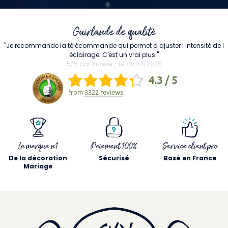
Guirlande de qualité
"Je recommande la télécommande qui permet d ajuster l intensité de l
éclairage. C'est un vrai plus."
5/5 par Aurélie - le 23/04/2025
4.3 / 5
from
3322 reviews
La marque n1
Paiement 100%
Service client pro
De la décoration
Sécurisé
Basé en France
Mariage