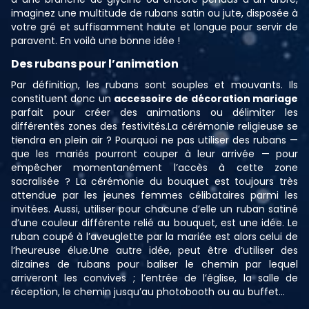
imaginez une multitude de rubans satin ou jute, disposée à
votre gré et suffisamment haute et longue pour servir de
paravent. En voilà une bonne idée !
Des rubans pour l’animation
Par définition, les rubans sont souples et mouvants. Ils
constituent donc un
accessoire de décoration mariage
parfait pour créer des animations ou délimiter les
différentes zones des festivités.La cérémonie religieuse se
tiendra en plein air ? Pourquoi ne pas utiliser des rubans —
que les mariés pourront couper à leur arrivée — pour
empêcher momentanément l’accès à cette zone
sacralisée ? La cérémonie du bouquet est toujours très
attendue par les jeunes femmes célibataires parmi les
invitées. Aussi, utiliser pour chacune d’elle un ruban satiné
d’une couleur différente relié au bouquet, est une idée. Le
ruban coupé à l’aveuglette par la mariée est alors celui de
l’heureuse élue.Une autre idée, peut être d’utiliser des
dizaines de rubans pour baliser le chemin par lequel
arriveront les convives ; l’entrée de l’église, la salle de
réception, le chemin jusqu’au photobooth ou au buffet…