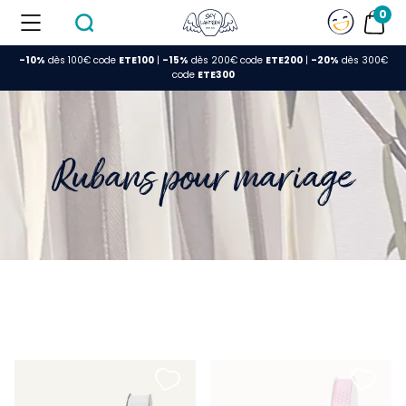
0
-10%
dès 100€ code
ETE100
|
-15%
dès 200€ code
ETE200
|
-20%
dès 300€
FERMER
code
ETE300
Rubans pour mariage