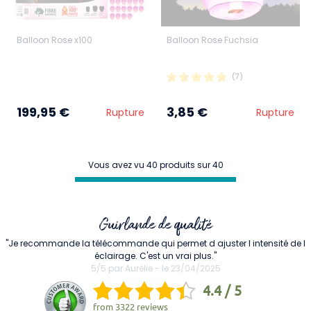
Balloon Rose x100
Balloon Rose Fuchsia
(7)
199,95 €
3,85 €
Rupture
Rupture
Vous avez vu 40 produits sur 40
Guirlande de qualité
"Je recommande la télécommande qui permet d ajuster l intensité de l
éclairage. C'est un vrai plus."
5/5 par Aurélie - le 23/04/2025
4.4 / 5
from
3322 reviews