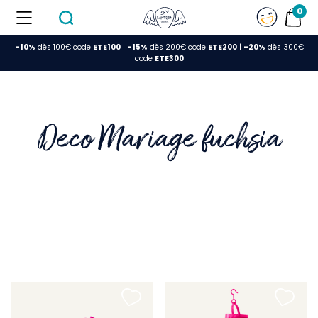
0
-10%
dès 100€ code
ETE100
|
-15%
dès 200€ code
ETE200
|
-20%
dès 300€
FERMER
code
ETE300
Deco Mariage fuchsia