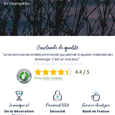
et champêtre.
Guirlande de qualité
"Je recommande la télécommande qui permet d ajuster l intensité de l
éclairage. C'est un vrai plus."
5/5 par Aurélie - le 23/04/2025
4.4 / 5
from
3322 reviews
La marque n1
Paiement 100%
Service client pro
De la décoration
Sécurisé
Basé en France