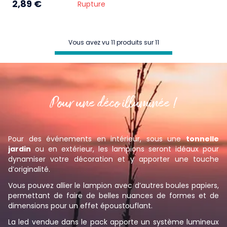
2,89 €
Rupture
Vous avez vu 11 produits sur 11
Pour une déco illuminée !
Pour des événements en intérieur, sous une
tonnelle
jardin
ou en extérieur, les lampions seront idéaux pour
dynamiser votre décoration et y apporter une touche
d’originalité.
Vous pouvez allier le lampion avec d’autres boules papiers,
permettant de faire de belles nuances de formes et de
dimensions pour un effet époustouflant.
La led vendue dans le pack apporte un système lumineux