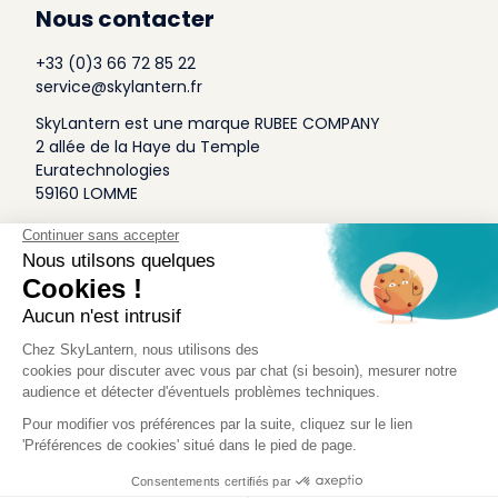
Nous contacter
+33 (0)3 66 72 85 22
service@skylantern.fr
SkyLantern est une marque RUBEE COMPANY
2 allée de la Haye du Temple
Euratechnologies
59160 LOMME
A Propos
Qui sommes-nous
Conditions générales de Vente
Mentions légales
Politique Antispam
Contact Presse
Idée Design
Skylantern Original in the UK