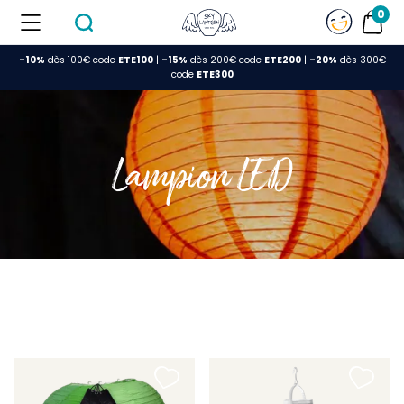
0
-10%
dès 100€ code
ETE100
|
-15%
dès 200€ code
ETE200
|
-20%
dès 300€
FERMER
code
ETE300
Lampion LED