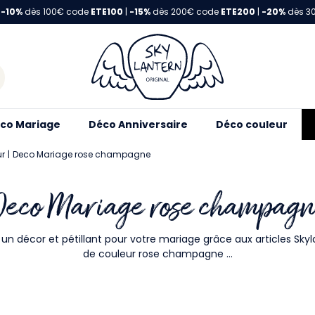
-10%
dès 100€ code
ETE100
|
-15%
dès 200€ code
ETE200
|
-20%
dès 3
co Mariage
Déco Anniversaire
Déco couleur
ur
Deco Mariage rose champagne
eco Mariage rose champag
un décor et pétillant pour votre mariage grâce aux articles Sky
de couleur rose champagne ...