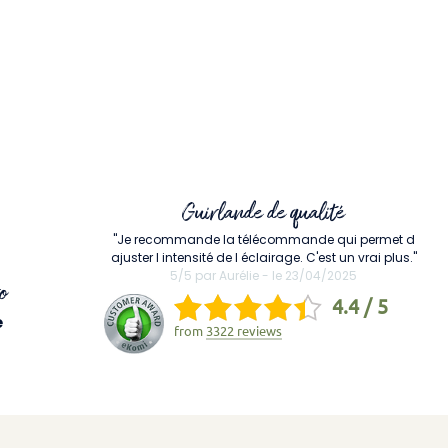
Guirlande de qualité
"Je recommande la télécommande qui permet d
ajuster l intensité de l éclairage. C'est un vrai plus."
5/5 par Aurélie - le 23/04/2025
o
4.4 / 5
e
from
3322 reviews