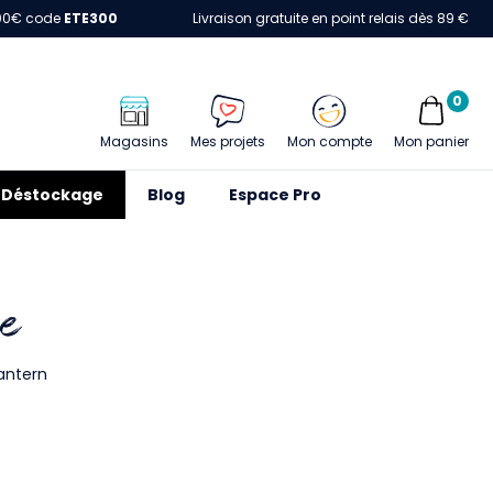
00€ code
ETE300
Livraison gratuite en point relais dès 89 €
0
Magasins
Mes projets
Mon compte
Mon panier
Déstockage
Blog
Espace Pro
ne
lantern