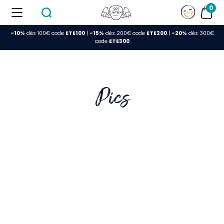
0
-10%
dès 100€ code
ETE100
|
-15%
dès 200€ code
ETE200
|
-20%
dès 300€
FERMER
code
ETE300
Pics