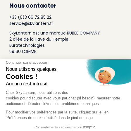
Nous contacter
+33 (0)3 66 72 85 22
service@skylantern.fr
SkyLantern est une marque RUBEE COMPANY
2 allée de la Haye du Temple
Euratechnologies
59160 LOMME
A Propos
Qui sommes-nous
Conditions générales de Vente
Mentions légales
Politique Antispam
Contact Presse
Idée Design
Skylantern Original in the UK