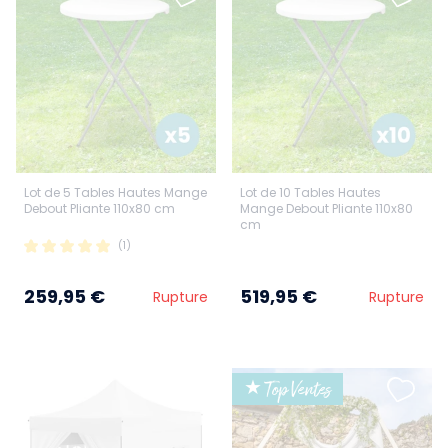
Lot de 5 Tables Hautes Mange
Lot de 10 Tables Hautes
Debout Pliante 110x80 cm
Mange Debout Pliante 110x80
cm
(1)
259,95 €
519,95 €
Rupture
Rupture
★ Top Ventes