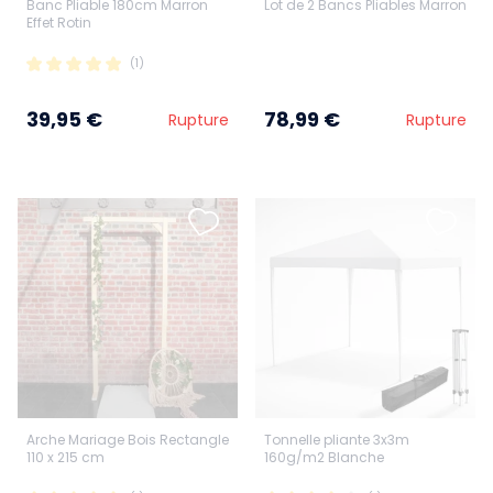
Banc Pliable 180cm Marron
Lot de 2 Bancs Pliables Marron
Effet Rotin
(1)
39,95 €
78,99 €
Rupture
Rupture
Arche Mariage Bois Rectangle
Tonnelle pliante 3x3m
110 x 215 cm
160g/m2 Blanche