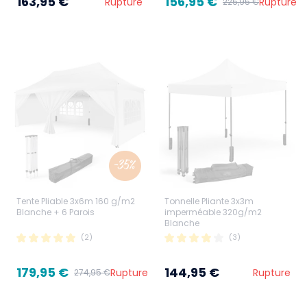
163,95 €
156,95 €
Rupture
Rupture
225,95 €
-35%
Tente Pliable 3x6m 160 g/m2
Tonnelle Pliante 3x3m
Blanche + 6 Parois
imperméable 320g/m2
Blanche
(2)
(3)
179,95 €
144,95 €
Rupture
Rupture
274,95 €