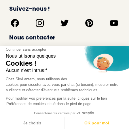
Suivez-nous !
Nous contacter
+33 (0)3 66 72 85 22
service@skylantern.fr
SkyLantern est une marque RUBEE COMPANY
2 allée de la Haye du Temple
Euratechnologies
59160 LOMME
A Propos
Qui sommes-nous
Conditions générales de Vente
Mentions légales