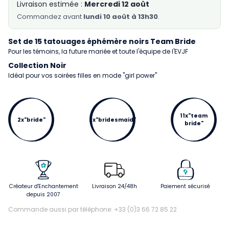
Livraison estimée :
Mercredi 12 août
Commandez
avant
lundi 10 août à 13h30
.
Set de 15 tatouages éphémère noirs Team Bride
Pour les témoins, la future mariée et toute l'équipe de l'EVJF
Collection Noir
Idéal pour vos soirées filles en mode "girl power"
11x"team
2x"bride"
2x"bridesmaid"
bride"
Créateur d'Enchantement
Livraison 24/48h
Paiement sécurisé
depuis 2007
Commande aussi par téléphone: +33 (0)3 66 72 85 22