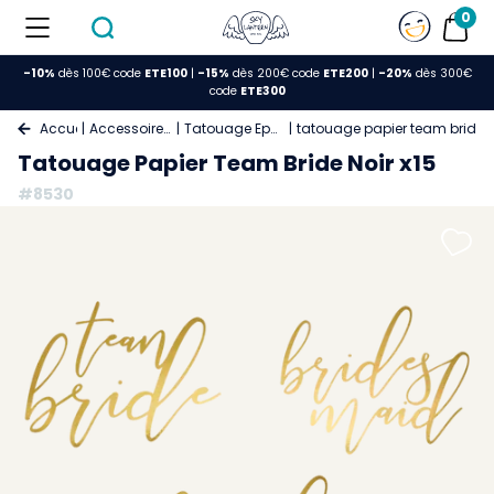
0
-10%
dès 100€ code
ETE100
|
-15%
dès 200€ code
ETE200
|
-20%
dès 300€
code
ETE300
Accueil
Accessoire Deco
Tatouage Ephemere
tatouage papier team bride n
Tatouage Papier Team Bride Noir x15
#8530