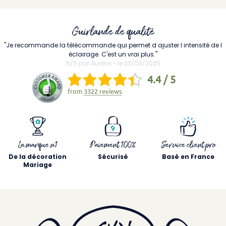
Guirlande de qualité
"Je recommande la télécommande qui permet d ajuster l intensité de l
éclairage. C'est un vrai plus."
5/5 par Aurélie - le 23/04/2025
4.4 / 5
from
3322 reviews
La marque n1
Paiement 100%
Service client pro
De la décoration
Sécurisé
Basé en France
Mariage