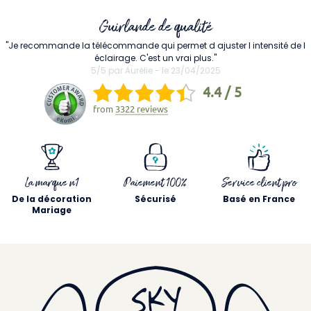
Guirlande de qualité
"Je recommande la télécommande qui permet d ajuster l intensité de l
éclairage. C'est un vrai plus."
5/5 par Aurélie - le 23/04/2025
4.4 / 5
from
3322 reviews
La marque n1
Paiement 100%
Service client pro
De la décoration
Sécurisé
Basé en France
Mariage