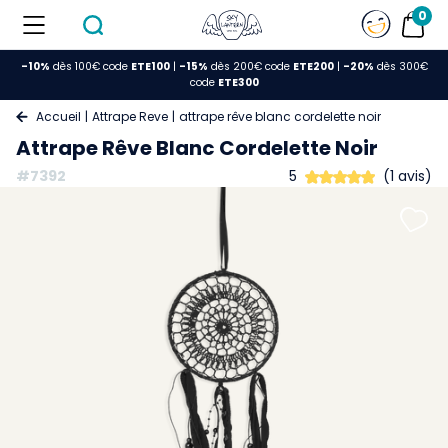
0
-10%
dès 100€ code
ETE100
|
-15%
dès 200€ code
ETE200
|
-20%
dès 300€
code
ETE300
Accueil
Attrape Reve
attrape rêve blanc cordelette noir
Attrape Rêve Blanc Cordelette Noir
#7392
5
(1 avis)