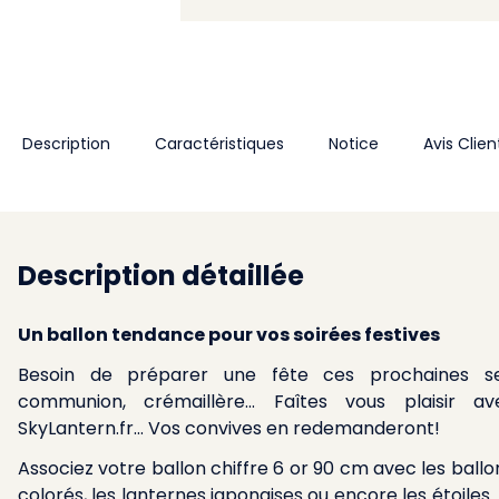
Description
Caractéristiques
Notice
Avis Clien
Description détaillée
Un ballon tendance pour vos soirées festives
Besoin de préparer une fête ces prochaines se
communion, crémaillère... Faîtes vous plaisir a
SkyLantern.fr... Vos convives en redemanderont!
Associez votre ballon chiffre 6 or 90 cm avec les ballon
colorés, les lanternes japonaises ou encore les étoiles.