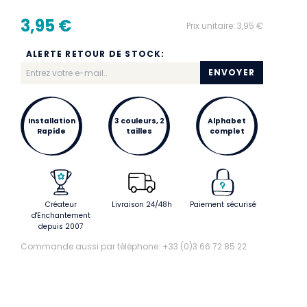
3,95 €
Prix unitaire:
3,95 €
ALERTE RETOUR DE STOCK:
ENVOYER
Installation
3 couleurs, 2
Alphabet
Rapide
tailles
complet
Créateur
Livraison 24/48h
Paiement sécurisé
d'Enchantement
depuis 2007
Commande aussi par téléphone: +33 (0)3 66 72 85 22