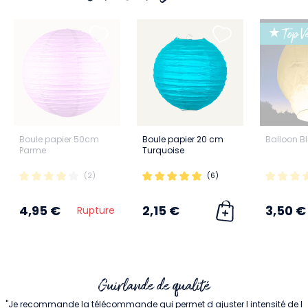
★ Top Ve
Boule papier 50cm
Boule papier 20 cm
Balloon B
Parme
Turquoise
(2)
(6)
4,95 €
2,15 €
3,50 €
Rupture
Guirlande de qualité
"Je recommande la télécommande qui permet d ajuster l intensité de l