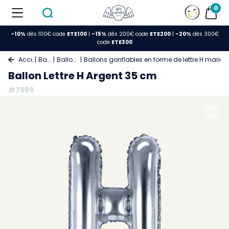
0
-10%
dès 100€ code
ETE100
|
-15%
dès 200€ code
ETE200
|
-20%
dès 300€
code
ETE300
Accueil
Ballons
Ballon Lettre
Ballons gonflables en forme de lettre H maria
Ballon Lettre H Argent 35 cm
#7989