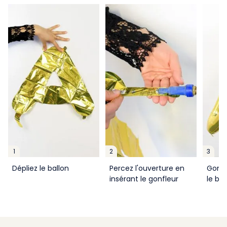
1
2
3
Dépliez le ballon
Percez l'ouverture en
Gonfl
insérant le gonfleur
le bal