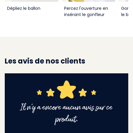
Dépliez le ballon
Percez l'ouverture en
Gonfl
insérant le gonfleur
le bal
Les avis de nos clients
Il n'y a encore aucun avis sur ce
produit.