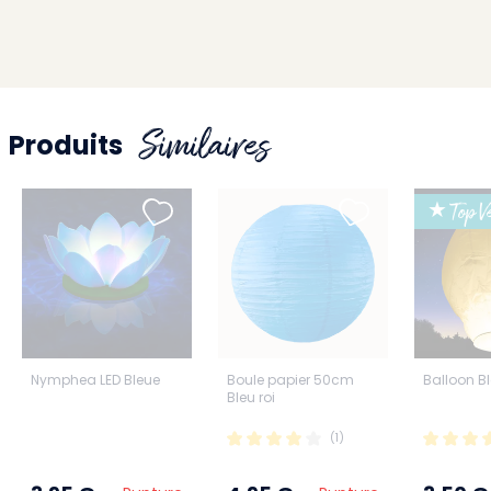
Similaires
Produits
★ Top Ve
Nymphea LED Bleue
Boule papier 50cm
Balloon B
Bleu roi
(1)