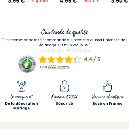
3,95 €
4,95 €
3,50 €
Rupture
Rupture
Guirlande de qualité
"Je recommande la télécommande qui permet d ajuster l intensité de l
éclairage. C'est un vrai plus."
5/5 par Aurélie - le 23/04/2025
4.4 / 5
from
3322 reviews
La marque n1
Paiement 100%
Service client pro
De la décoration
Sécurisé
Basé en France
Mariage