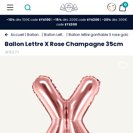
0
-10%
dès 100€ code
ETE100
|
-15%
dès 200€ code
ETE200
|
-20%
dès 300€
code
ETE300
Accueil
Ballons
Ballon Lettre
Ballon lettre gonflable X rose gold
Ballon Lettre X Rose Champagne 35cm
#8071