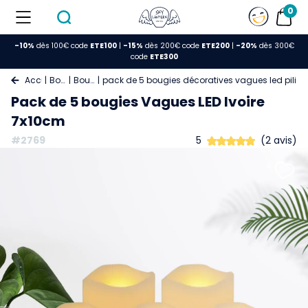
0
-10%
dès 100€ code
ETE100
|
-15%
dès 200€ code
ETE200
|
-20%
dès 300€
code
ETE300
Accueil
Bougies
Bougie LED
pack de 5 bougies décoratives vagues led pilier
Pack de 5 bougies Vagues LED Ivoire
7x10cm
#2769
5
(2 avis)