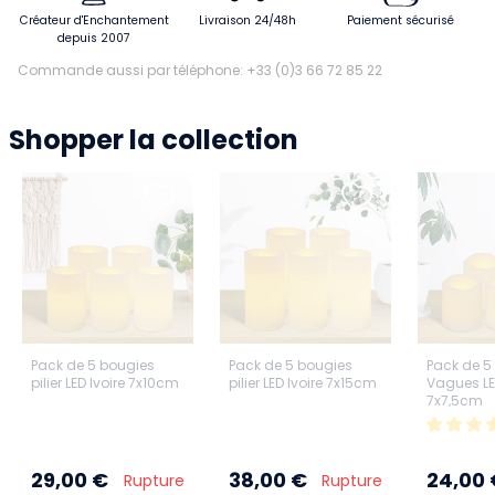
Créateur d'Enchantement
Livraison 24/48h
Paiement sécurisé
depuis 2007
Commande aussi par téléphone: +33 (0)3 66 72 85 22
Shopper la collection
Pack de 5 bougies
Pack de 5 bougies
Pack de 5
pilier LED Ivoire 7x10cm
pilier LED Ivoire 7x15cm
Vagues LED
7x7,5cm
29,00 €
38,00 €
24,00 
Rupture
Rupture