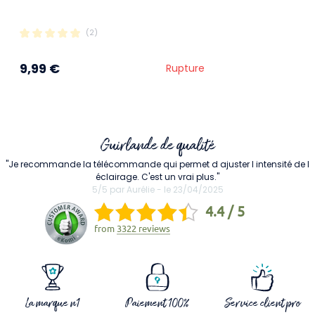
(2)
9,99 €
Rupture
Guirlande de qualité
"Je recommande la télécommande qui permet d ajuster l intensité de l
éclairage. C'est un vrai plus."
5/5 par Aurélie - le 23/04/2025
4.4 / 5
from
3322 reviews
La marque n1
Paiement 100%
Service client pro