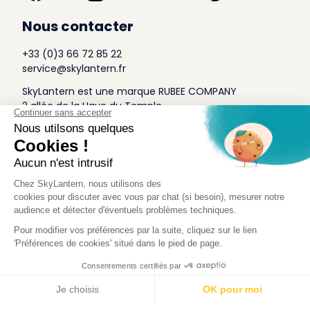
Nous contacter
+33 (0)3 66 72 85 22
service@skylantern.fr
SkyLantern est une marque RUBEE COMPANY
2 allée de la Haye du Temple
Euratechnologies
59160 LOMME
A Propos
Qui sommes-nous
Conditions générales de Vente
Mentions légales
Politique Antispam
Contact Presse
Idée Design
Skylantern Original in the UK