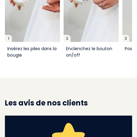
1
2
3
Insérez les piles dans la
Enclenchez le bouton
Posez
bougie
on/off
Les avis de nos clients