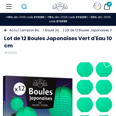
0
-10%
dès 100€ code
ETE100
|
-15%
dès 200€ code
ETE200
|
-20%
dès 300€
code
ETE300
Accueil
Lampion Boule Papier
Boule Japonaise
Lot de 12 Boules Japonaises Ver
Lot de 12 Boules Japonaises Vert d'Eau 10
cm
#8686