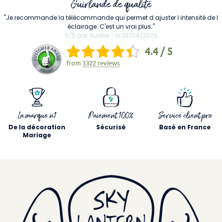
Guirlande de qualité
"Je recommande la télécommande qui permet d ajuster l intensité de l
éclairage. C'est un vrai plus."
5/5 par Aurélie - le 23/04/2025
4.4 / 5
from
3322 reviews
La marque n1
Paiement 100%
Service client pro
De la décoration
Sécurisé
Basé en France
Mariage