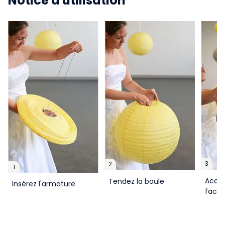
Notice d'utilisation
3
2
1
Accro
Tendez la boule
Insérez l'armature
facil