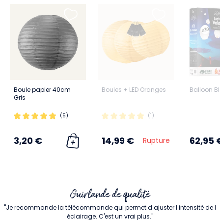
Boule papier 40cm
Boules + LED Oranges
Balloon B
Gris
(5)
(1)
3,20 €
14,99 €
62,95 
Rupture
Guirlande de qualité
"Je recommande la télécommande qui permet d ajuster l intensité de l
éclairage. C'est un vrai plus."