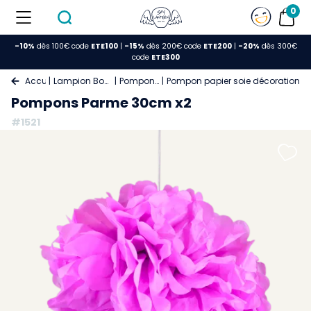
0
-10%
dès 100€ code
ETE100
|
-15%
dès 200€ code
ETE200
|
-20%
dès 300€
code
ETE300
Accueil
Lampion Boule Papier
Pompon Papier
Pompon papier soie décoration p
Pompons Parme 30cm x2
#1521