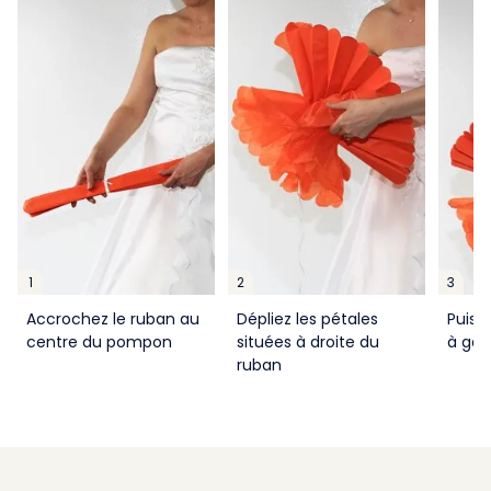
1
2
3
Accrochez le ruban au
Dépliez les pétales
Puis l
centre du pompon
situées à droite du
à ga
ruban