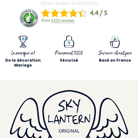
5/5 par Aurélie - le 23/04/2025
4.4 / 5
from
3322 reviews
La marque n1
Paiement 100%
Service client pro
De la décoration
Sécurisé
Basé en France
Mariage