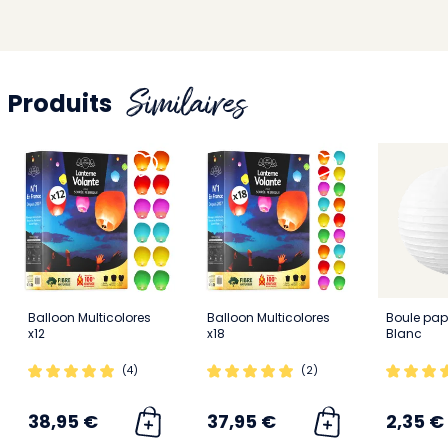
Similaires
Produits
Balloon Multicolores
Balloon Multicolores
Boule pap
x12
x18
Blanc
(4)
(2)
38,95 €
37,95 €
2,35 €