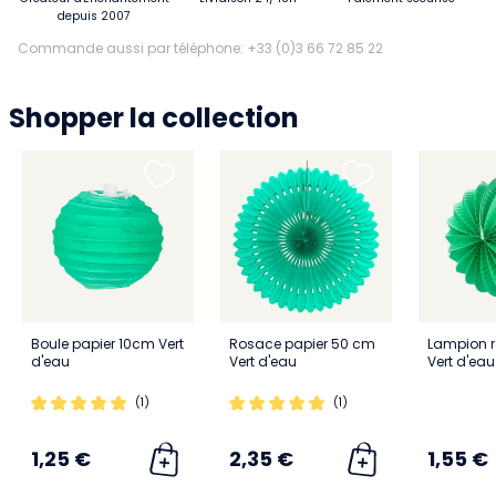
depuis 2007
Commande aussi par téléphone: +33 (0)3 66 72 85 22
Shopper la collection
Boule papier 10cm Vert
Rosace papier 50 cm
Lampion 
d'eau
Vert d'eau
Vert d'eau
(1)
(1)
1,25 €
2,35 €
1,55 €