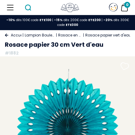
0
-10%
dès 100€ code
ETE100
|
-15%
dès 200€ code
ETE200
|
-20%
dès 300€
code
ETE300
Accueil
Lampion Boule Papier
Rosace en Papier
Rosace papier vert d'eau 
Rosace papier 30 cm Vert d'eau
#1882