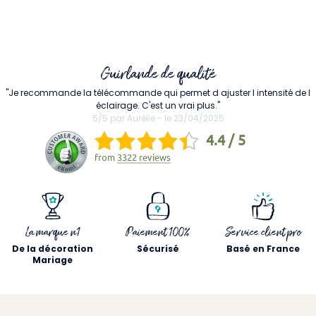
Guirlande de qualité
"Je recommande la télécommande qui permet d ajuster l intensité de l
éclairage. C'est un vrai plus."
5/5 par Aurélie - le 23/04/2025
4.4 / 5
from
3322 reviews
La marque n1
Paiement 100%
Service client pro
De la décoration
Sécurisé
Basé en France
Mariage