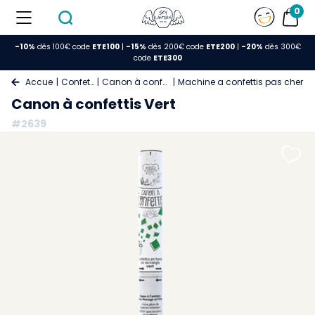
0
-10%
dès 100€ code
ETE100
|
-15%
dès 200€ code
ETE200
|
-20%
dès 300€
code
ETE300
Accueil
Confettis
Canon à confettis
Machine a confettis pas cher ve
Canon à confettis Vert
#2639