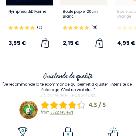
Nymphea LED Parme
Boule papier 20cm
Boule pap
Blanc
Orange
(2)
(31)
3,95 €
2,15 €
4,95 €
Guirlande de qualité
"Je recommande la télécommande qui permet d ajuster l intensité de l
éclairage. C'est un vrai plus."
5/5 par Aurélie - le 23/04/2025
4.3 / 5
from
3322 reviews