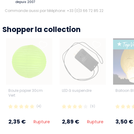
depuis 2007
Commande aussi par téléphone: +33 (0)3 66 72 85 22
Shopper la collection
★ Top Ve
Boule papier 30cm
LED à suspendre
Balloon B
Vert
(4)
(9)
2,35 €
2,89 €
3,50 €
Rupture
Rupture