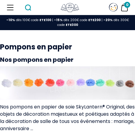
0
-10%
dès 100€ code
ETE100
|
-15%
dès 200€ code
ETE200
|
-20%
dès 300€
code
ETE300
Pompons en papier
Nos pompons en papier
Nos pompons en papier de soie SkyLantern® Original, des
objets de décoration majestueux et poétiques adaptés à
la décoration de salle de tous vos événements : mariage,
anniversaire ...