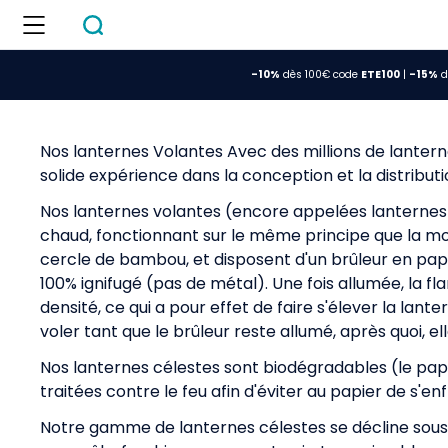
-10%
dès 100€ code
ETE100
|
-15%
d
Nos lanternes Volantes Avec des millions de lanter
solide expérience dans la conception et la distribut
Nos lanternes volantes (encore appelées lanternes c
chaud, fonctionnant sur le même principe que la mont
cercle de bambou, et disposent d'un brûleur en papi
100% ignifugé (pas de métal). Une fois allumée, la fl
densité, ce qui a pour effet de faire s'élever la lant
voler tant que le brûleur reste allumé, après quoi, e
Nos lanternes célestes sont biodégradables (le pap
traitées contre le feu afin d'éviter au papier de s'
Notre gamme de lanternes célestes se décline sous 13