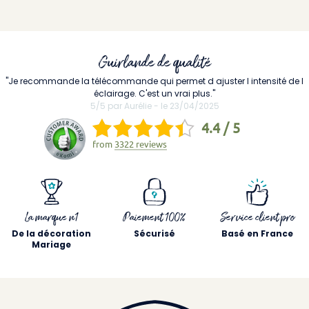
Guirlande de qualité
"Je recommande la télécommande qui permet d ajuster l intensité de l
éclairage. C'est un vrai plus."
5/5 par Aurélie - le 23/04/2025
4.4 / 5
from
3322 reviews
La marque n1
Paiement 100%
Service client pro
De la décoration
Sécurisé
Basé en France
Mariage