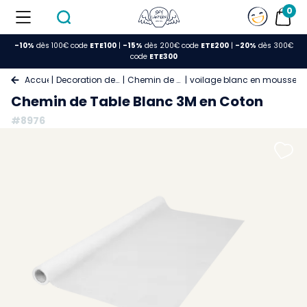
0
-10%
dès 100€ code
ETE100
|
-15%
dès 200€ code
ETE200
|
-20%
dès 300€
code
ETE300
Accueil
Decoration de Table
Chemin de Table
voilage blanc en mousselin
Chemin de Table Blanc 3M en Coton
#8976