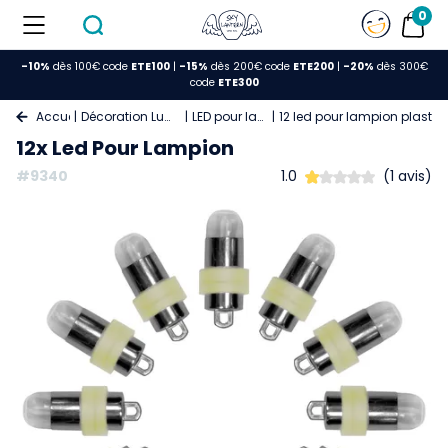
0
-10%
dès 100€ code
ETE100
|
-15%
dès 200€ code
ETE200
|
-20%
dès 300€
code
ETE300
Accueil
Décoration Lumineuse
LED pour lampion
12 led pour lampion plastiq
12x Led Pour Lampion
#9340
1.0
(1 avis)