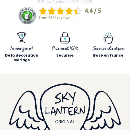
5/5 par Aurélie - le 23/04/2025
4.4 / 5
from
3322 reviews
La marque n1
Paiement 100%
Service client pro
De la décoration
Sécurisé
Basé en France
Mariage