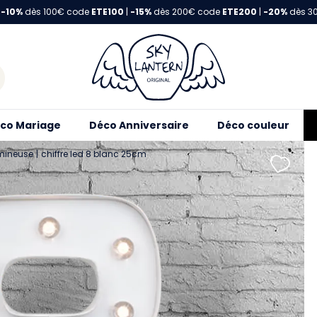
-10%
dès 100€ code
ETE100
|
-15%
dès 200€ code
ETE200
|
-20%
dès 3
co Mariage
Déco Anniversaire
Déco couleur
umineuse
chiffre led 8 blanc 25cm