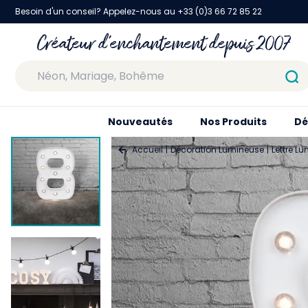
Besoin d'un conseil? Appelez-nous au +33 (0)3 66 72 85 22
Créateur d'enchantement depuis 2007
Nouveautés
Nos Produits
Dé
Accueil
Décoration Lumineuse
Lettre L