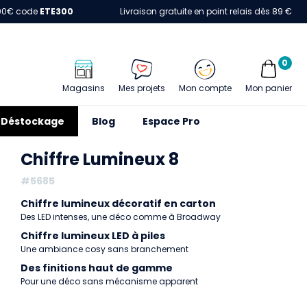
00€ code
ETE300
Livraison gratuite en point relais dès 89 €
0
Magasins
Mes projets
Mon compte
Mon panier
Déstockage
Blog
Espace Pro
Chiffre Lumineux 8
#5685
Chiffre lumineux décoratif en carton
Des LED intenses, une déco comme à Broadway
Chiffre lumineux LED à piles
Une ambiance cosy sans branchement
Des finitions haut de gamme
Pour une déco sans mécanisme apparent