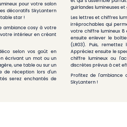
et qui s’assemble parfa
lumineux pour votre salon
guirlandes lumineuses et 
es décoratifs SkyLantern
table star !
Les lettres et chiffres l
irréprochables qui perme
ne ambiance cosy à votre
votre chiffre lumineux 8 est très facile : retirez le cache derrière la lettre pour
 votre intérieur en créant
ensuite enlever le boîti
(LR03). Puis, remettez
 déco selon vos goût en
Appréciez ensuite le spec
en écrivant un mot ou un
chiffre lumineux ou l'accrocher à un mur en utilisant les deux ouvertures
agère, une table ou sur un
discrètes prévus à cet eff
 de réception lors d'un
Profitez de l'ambiance 
ités serez enchantés de
SkyLantern !