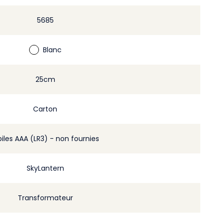
5685
Blanc
25cm
Carton
piles AAA (LR3) - non fournies
SkyLantern
Transformateur