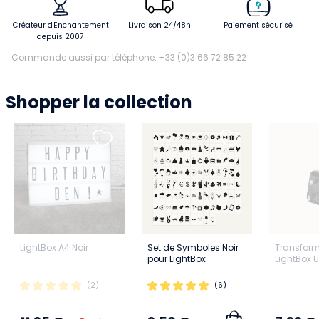
Créateur d'Enchantement
Livraison 24/48h
Paiement sécurisé
depuis 2007
Commande aussi par téléphone: +33 (0)3 66 72 85 22
Shopper la collection
LightBox A4 Noir
Set de Symboles Noir
Transform
pour LightBox
LightBox 
(2)
(6)