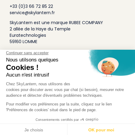
+33 (0)3 66 72 85 22
service@skylantern.fr
SkyLantern est une marque RUBEE COMPANY
2 allée de la Haye du Temple
Euratechnologies
59160 LOMME
A Propos
Qui sommes-nous
Conditions générales de Vente
Mentions légales
Politique Antispam
Contact Presse
Idée Design
Skylantern Original in the UK