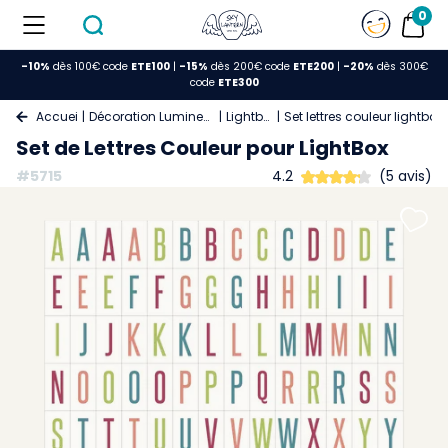
0
-10%
dès 100€ code
ETE100
|
-15%
dès 200€ code
ETE200
|
-20%
dès 300€
code
ETE300
Accueil
Décoration Lumineuse
Lightbox
Set lettres couleur lightbox
Set de Lettres Couleur pour LightBox
#5715
4.2
(5 avis)