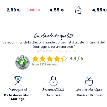
2,89 €
4,55 €
4,55 €
Rupture
Guirlande de qualité
"Je recommande la télécommande qui permet d ajuster l intensité de l
éclairage. C'est un vrai plus."
5/5 par Aurélie - le 23/04/2025
4.4 / 5
from
3322 reviews
La marque n1
Paiement 100%
Service client pro
De la décoration
Sécurisé
Basé en France
Mariage