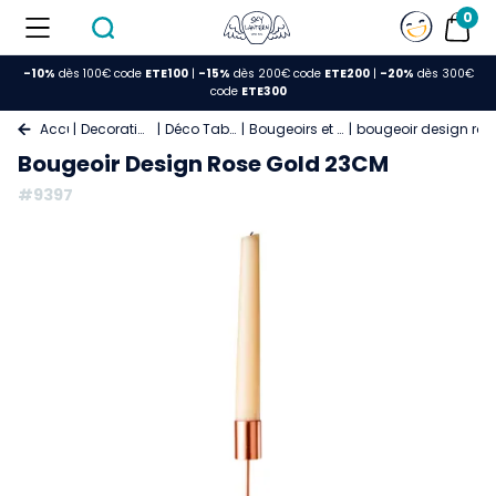
0
-10%
dès 100€ code
ETE100
|
-15%
dès 200€ code
ETE200
|
-20%
dès 300€
code
ETE300
Accueil
Decoration Mariage
Déco Table Mariage
Bougeoirs et photophores
bougeoir design ro
Bougeoir Design Rose Gold 23CM
#9397