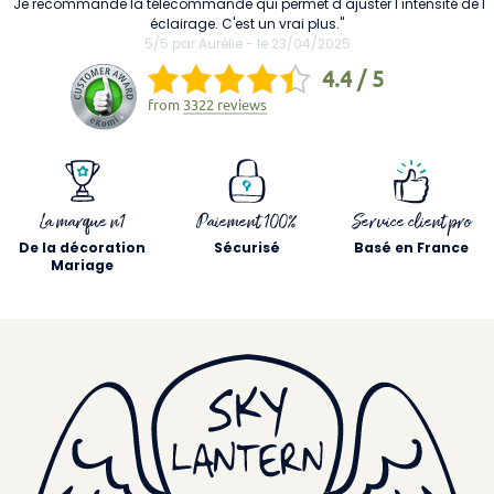
"Je recommande la télécommande qui permet d ajuster l intensité de l
éclairage. C'est un vrai plus."
5/5 par Aurélie - le 23/04/2025
4.4 / 5
from
3322 reviews
La marque n1
Paiement 100%
Service client pro
De la décoration
Sécurisé
Basé en France
Mariage