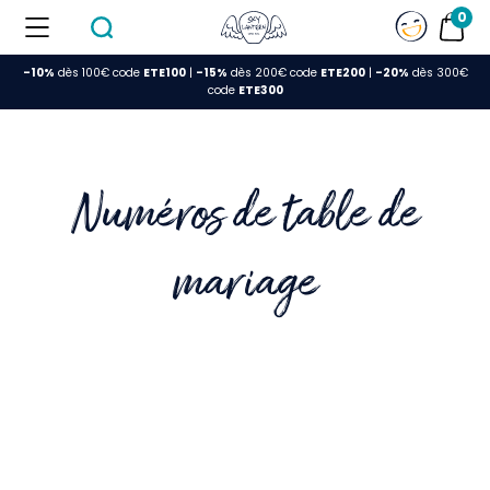
0
-10%
dès 100€ code
ETE100
|
-15%
dès 200€ code
ETE200
|
-20%
dès 300€
FERMER
code
ETE300
Numéros de table de
mariage