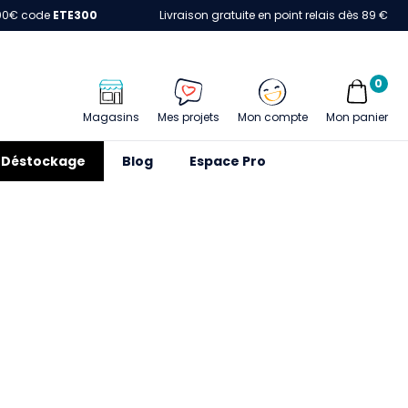
00€ code
ETE300
Livraison gratuite en point relais dès 89 €
0
Magasins
Mes projets
Mon compte
Mon panier
Déstockage
Blog
Espace Pro