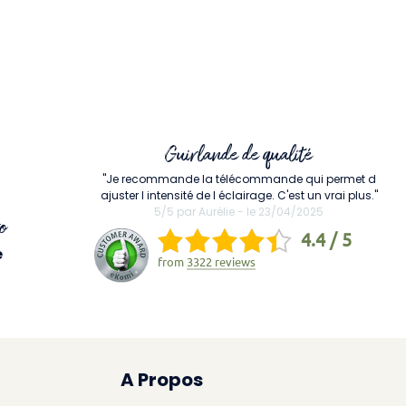
Guirlande de qualité
"Je recommande la télécommande qui permet d
ajuster l intensité de l éclairage. C'est un vrai plus."
5/5 par Aurélie - le 23/04/2025
o
4.4 / 5
e
from
3322 reviews
A Propos