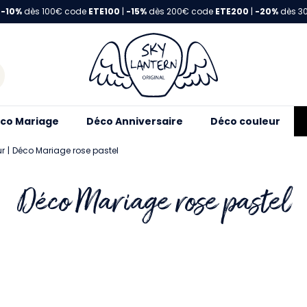
-10%
dès 100€ code
ETE100
|
-15%
dès 200€ code
ETE200
|
-20%
dès 3
co Mariage
Déco Anniversaire
Déco couleur
ur
Déco Mariage rose pastel
Déco Mariage rose pastel