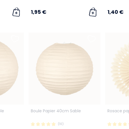
1,95 €
1,40 €
le
Boule Papier 40cm Sable
Rosace pa
(10)