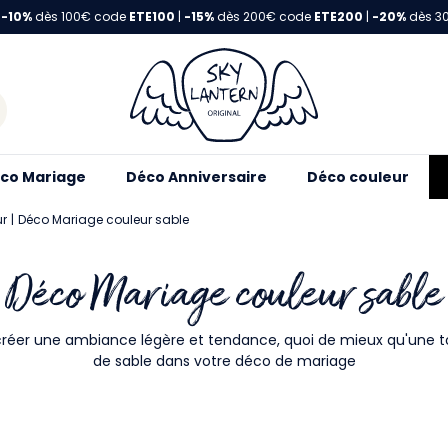
-10%
dès 100€ code
ETE100
|
-15%
dès 200€ code
ETE200
|
-20%
dès 3
co Mariage
Déco Anniversaire
Déco couleur
ur
Déco Mariage couleur sable
Déco Mariage couleur sable
créer une ambiance légère et tendance, quoi de mieux qu'une 
de sable dans votre déco de mariage