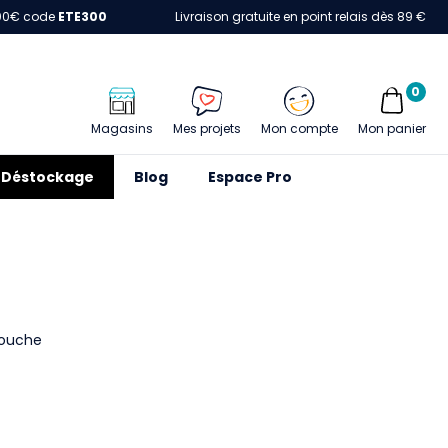
00€ code
ETE300
Livraison gratuite en point relais dès 89 €
0
Magasins
Mes projets
Mon compte
Mon panier
Déstockage
Blog
Espace Pro
touche