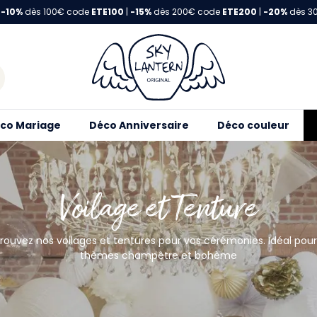
-10%
dès 100€ code
ETE100
|
-15%
dès 200€ code
ETE200
|
-20%
dès 3
co Mariage
Déco Anniversaire
Déco couleur
Voilage et Tenture
rouvez nos voilages et tentures pour vos cérémonies. Idéal pour
thèmes champêtre et bohème