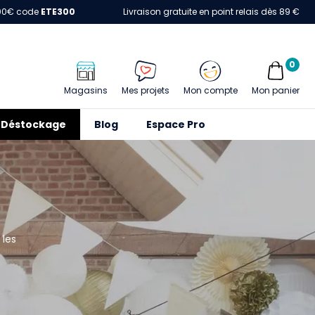
00€ code
ETE300
Livraison gratuite en point relais dès 89 €
0
Magasins
Mes projets
Mon compte
Mon panier
Déstockage
Blog
Espace Pro
 les