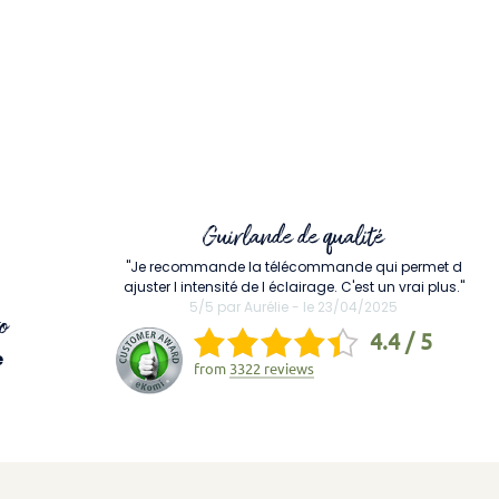
Guirlande de qualité
"Je recommande la télécommande qui permet d
ajuster l intensité de l éclairage. C'est un vrai plus."
5/5 par Aurélie - le 23/04/2025
o
4.4 / 5
e
from
3322 reviews