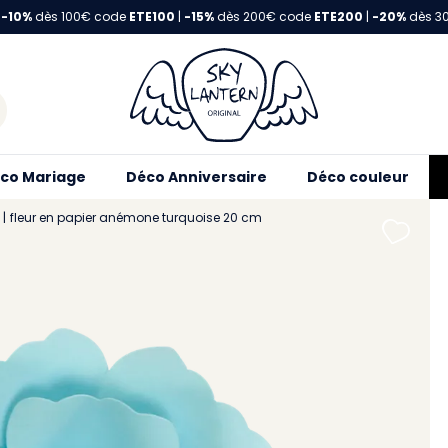
-10%
dès 100€ code
ETE100
|
-15%
dès 200€ code
ETE200
|
-20%
dès 3
co Mariage
Déco Anniversaire
Déco couleur
fleur en papier anémone turquoise 20 cm