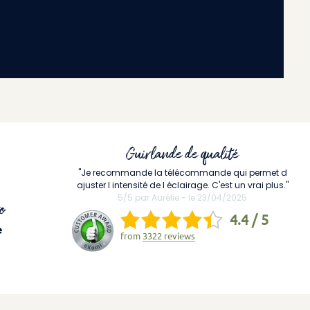
Guirlande de qualité
"Je recommande la télécommande qui permet d
ajuster l intensité de l éclairage. C'est un vrai plus."
5/5 par Aurélie - le 23/04/2025
o
4.4 / 5
e
from
3322 reviews