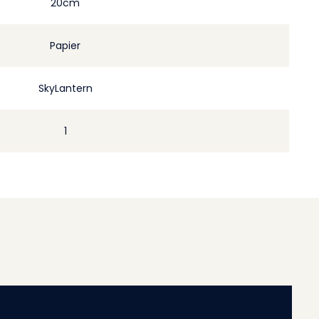
20cm
Papier
SkyLantern
1