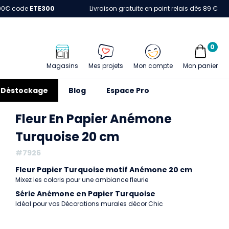
00€ code
ETE300
Livraison gratuite en point relais dès 89 €
0
Magasins
Mes projets
Mon compte
Mon panier
Déstockage
Blog
Espace Pro
Fleur En Papier Anémone
Turquoise 20 cm
#7926
Fleur Papier Turquoise motif Anémone 20 cm
Mixez les coloris pour une ambiance fleurie
Série Anémone en Papier Turquoise
Idéal pour vos Décorations murales décor Chic