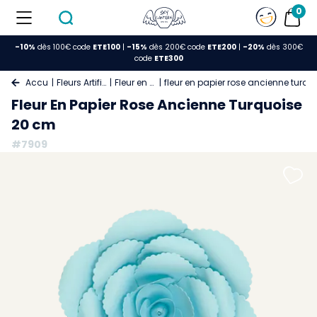
0
-10%
dès 100€ code
ETE100
|
-15%
dès 200€ code
ETE200
|
-20%
dès 300€
code
ETE300
Accueil
Fleurs Artificielles
Fleur en Papier
fleur en papier rose ancienne turq
Fleur En Papier Rose Ancienne Turquoise
20 cm
#7909