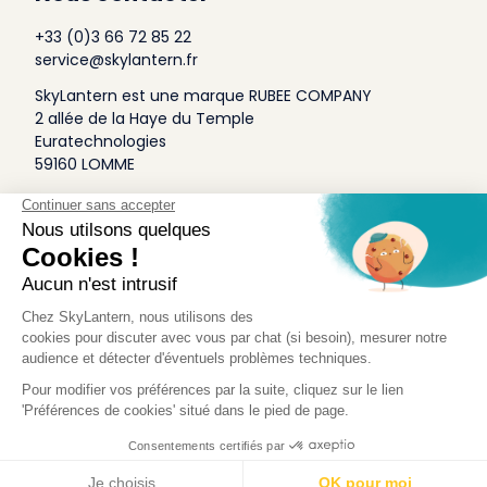
+33 (0)3 66 72 85 22
service@skylantern.fr
SkyLantern est une marque RUBEE COMPANY
2 allée de la Haye du Temple
Euratechnologies
59160 LOMME
A Propos
Qui sommes-nous
Conditions générales de Vente
Mentions légales
Politique Antispam
Contact Presse
Idée Design
Skylantern Original in the UK