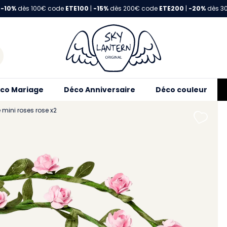
-10%
dès 100€ code
ETE100
|
-15%
dès 200€ code
ETE200
|
-20%
dès 3
co Mariage
Déco Anniversaire
Déco couleur
mini roses rose x2