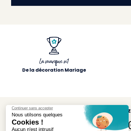
La marque n1
De la décoration Mariage
Suivez