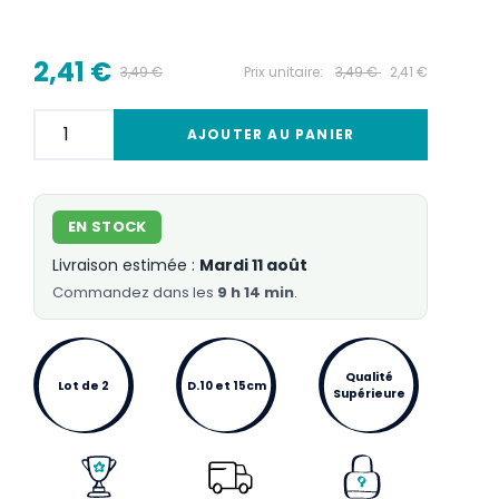
2,41 €
3,49 €
Prix unitaire:
3,49 €
2,41 €
AJOUTER AU PANIER
EN STOCK
Livraison estimée :
Mardi 11 août
Commandez
dans les
9 h 14 min
.
Qualité
Lot de 2
D.10 et 15cm
Supérieure