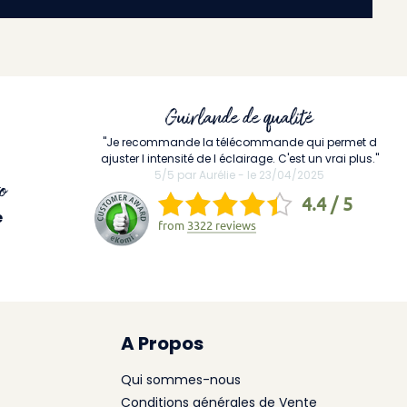
Guirlande de qualité
"Je recommande la télécommande qui permet d
ajuster l intensité de l éclairage. C'est un vrai plus."
5/5 par Aurélie - le 23/04/2025
o
4.4 / 5
e
from
3322 reviews
A Propos
Qui sommes-nous
Conditions générales de Vente