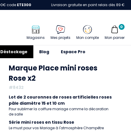
00€ code
ETE300
Livraison gratuite en point relais dès 89 €
0
Magasins
Mes projets
Mon compte
Mon panier
Déstockage
Blog
Espace Pro
Marque Place mini roses
Rose x2
#8432
Lot de 2 couronnes de roses artificielles roses
pâle diamètre 15 et 10 cm
Pour sublimer la coiffure mariage comme la décoration
de salle
Série mini roses en tissu Rose
Le must pour vos Mariage à l'atmosphère Champêtre