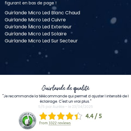
figurant en bas de page !
Guirlande Micro Led Blanc Chaud
Guirlande Micro Led Cuivre
Guirlande Micro Led Exterieur
Guirlande Micro Led Solaire
Guirlande Micro Led Sur Secteur
Guirlande de qualité
"Je recommande la télécommande qui permet d ajuster l intensité de l
éclairage. C'est un vrai plus."
5/5 par Aurélie - le 23/04/2025
4.4 / 5
from
3322 reviews