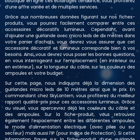
boutique en ligne ces éclairages tendance, vous profiterez
d’une offre variée et de multiples services.
Grâce aux nombreuses données figurant sur nos fiches-
produits, vous pourrez facilement comparer entre ces
accessoires décoratifs lumineux. Cependant, avant
d’ajouter une guirlande avec micro leds de dix mètres dans
votre panier d’achats, vous devrez vous assurer que cet
accessoire décoratif et lumineux corresponde bien à vos
besoins. Ainsi, vous devrez vous poser les bonnes questions,
en vous interrogeant sur l’emplacement (en intérieur ou
en extérieur), sur la longueur du câble, sur les couleurs des
ampoules et votre budget.
Sur cette page, nous indiquons déjà la dimension des
guirlandes micro leds de 10 mètres ainsi que le prix. En
commandant chez SkyLantern, vous profiterez du meilleur
rapport qualité-prix pour ces accessoires lumineux. Grâce
au visuel, vous apercevrez déjà les couleurs du câble et
des ampoules. Sur la fiche-produit, vous retrouvez
également l’espacement entre les différentes ampoules,
le mode d’alimentation électrique (avec piles ou sur
secteur) mais aussi l’IP (pour Indice de Protection). Si cette
information figure sur la fiche-produit d’une guirlande