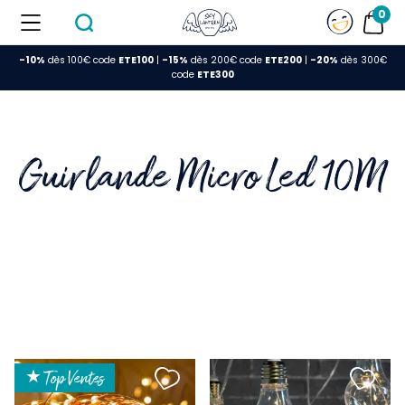
0
-10%
dès 100€ code
ETE100
|
-15%
dès 200€ code
ETE200
|
-20%
dès 300€
FERMER
code
ETE300
Guirlande Micro Led 10M
★ Top Ventes