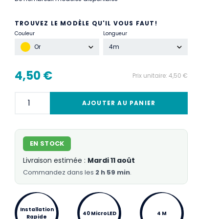
TROUVEZ LE MODÈLE QU'IL VOUS FAUT!
Couleur
Longueur
Or
4m
4,50 €
Prix unitaire:
4,50 €
AJOUTER AU PANIER
EN STOCK
Livraison estimée :
Mardi 11 août
Commandez
dans les
2 h 59 min
.
Installation
40 MicroLED
4 M
Rapide