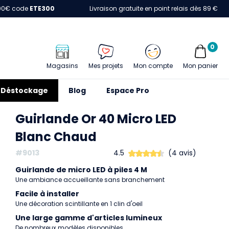
00€ code
ETE300
Livraison gratuite en point relais dès 89 €
0
Magasins
Mes projets
Mon compte
Mon panier
Déstockage
Blog
Espace Pro
Guirlande Or 40 Micro LED
Blanc Chaud
#9013
4.5
(4 avis)
Guirlande de micro LED à piles 4 M
Une ambiance accueillante sans branchement
Facile à installer
Une décoration scintillante en 1 clin d'oeil
Une large gamme d'articles lumineux
De nombreux modèles disponibles