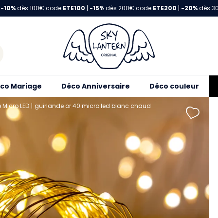
-10%
dès 100€ code
ETE100
|
-15%
dès 200€ code
ETE200
|
-20%
dès 3
co Mariage
Déco Anniversaire
Déco couleur
 Micro LED
guirlande or 40 micro led blanc chaud