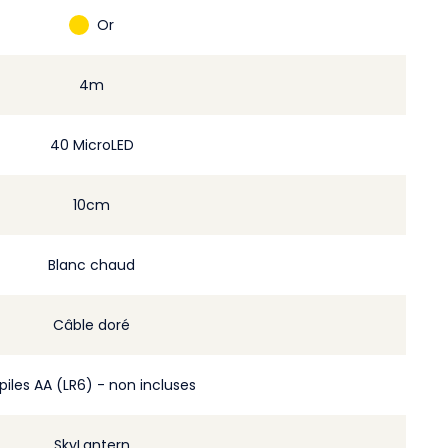
Or
4m
40 MicroLED
10cm
Blanc chaud
Câble doré
 piles AA (LR6) - non incluses
SkyLantern